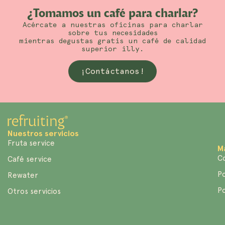
¿Tomamos un café para charlar?
Acércate a nuestras oficinas para charlar
sobre tus necesidades
mientras degustas gratis un café de calidad
superior illy.
¡Contáctanos!
Nuestros servicios
Fruta service
M
C
Café service
Po
Rewater
Po
Otros servicios