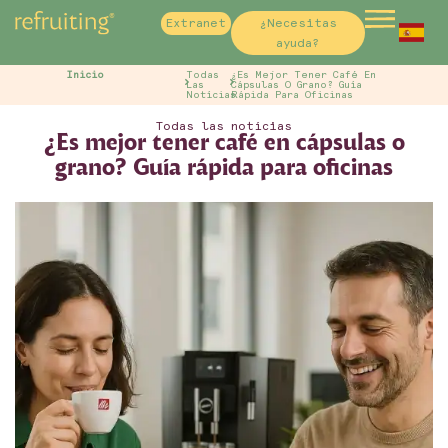
Extranet
¿Necesitas
Sp
ayuda?
Fr
Inicio
Todas
¿Es Mejor Tener Café En
Las
Cápsulas O Grano? Guía
Notícias
Rápida Para Oficinas
Todas las notícias
¿Es mejor tener café en cápsulas o
grano? Guía rápida para oficinas