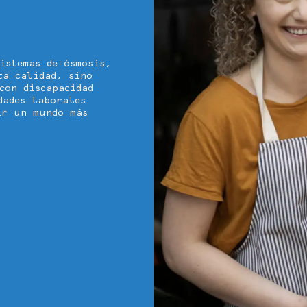
istemas de ósmosis,
ta calidad, sino
con discapacidad
dades laborales
ir un mundo más