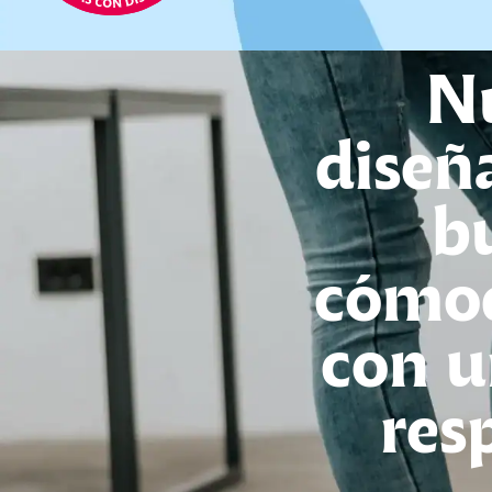
Nu
diseñ
b
cómod
con u
res