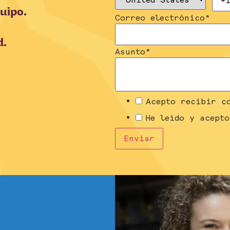
quipo.
Correo electrónico
*
d.
Asunto
*
Acepto recibir c
He leído y acept