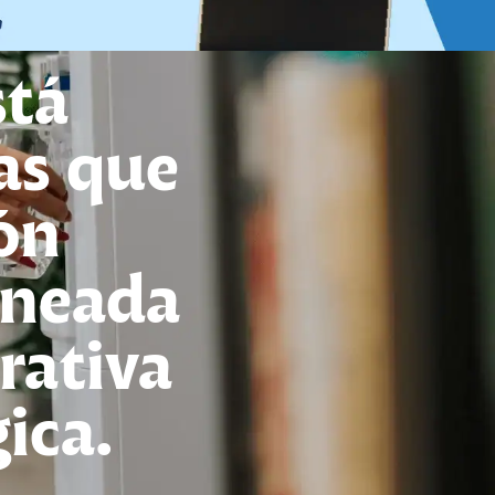
stá
as que
ón
ineada
rativa
ica.