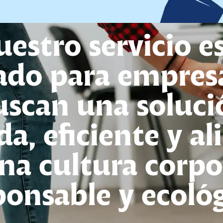
estro servicio e
ado para empres
uscan una soluci
a, eficiente y al
na cultura corpo
ponsable y ecológ