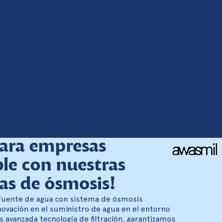
ara empresas
ble con nuestras
s de ósmosis!
fuente de agua con sistema de ósmosis
novación en el suministro de agua en el entorno
ás avanzada tecnología de filtración, garantizamos