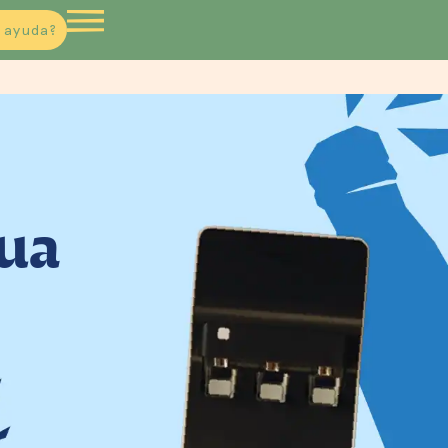
 ayuda?
gua