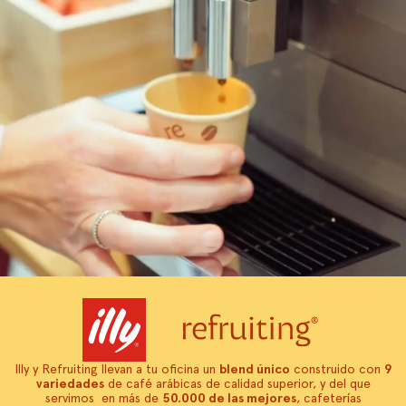
Illy y Refruiting llevan a tu oficina un
blend único
construido con
9
variedades
de café arábicas de calidad superior, y del que
servimos en más de
50.000 de las mejores
, cafeterías