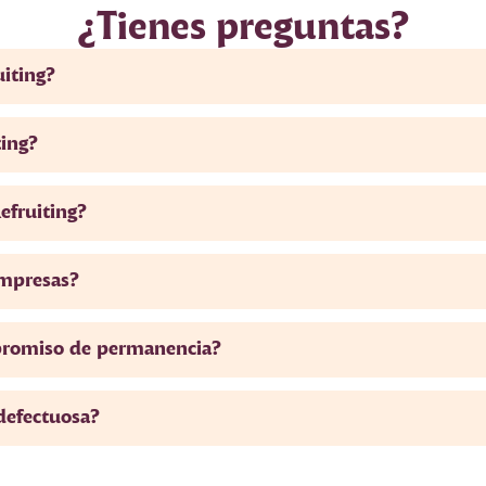
¿Tienes preguntas?
uiting?
ting?
efruiting?
empresas?
promiso de permanencia?
 defectuosa?