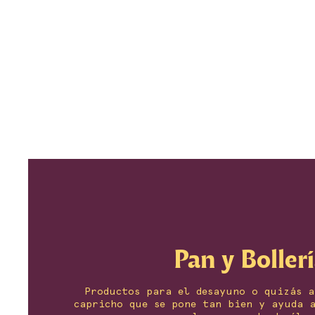
Pan y Boller
Productos para el desayuno o quizás a
capricho que se pone tan bien y ayuda 