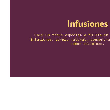
Infusiones
Dale un toque especial a tu día en
infusiones. Eergía natural, concentr
sabor delicioso.