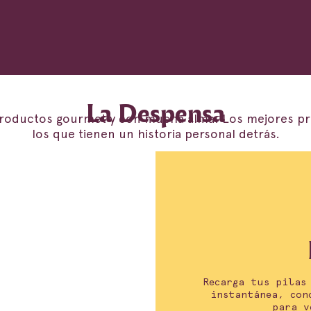
La Despensa
oductos gourmet y con mucha alma. Los mejores p
los que tienen un historia personal detrás.
Recarga tus pilas
instantánea, con
para v