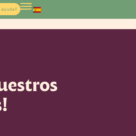
 ayuda?
uestros
!