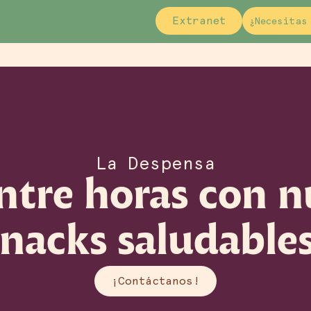
Extranet
¿Necesitas
La Despensa
entre horas con n
snacks saludables
¡Contáctanos!