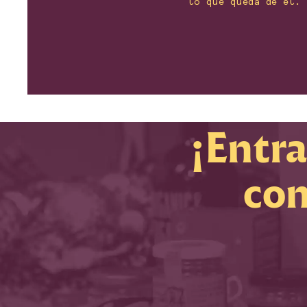
lo que queda de él.
¡Entra
com