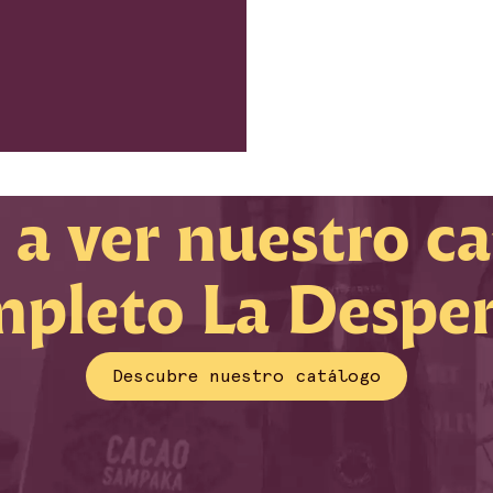
 a ver nuestro c
pleto La Despe
Descubre nuestro catálogo