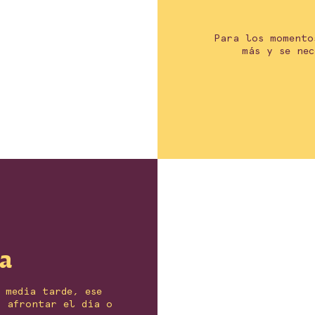
Para los momento
más y se ne
ía
 media tarde, ese
a afrontar el día o