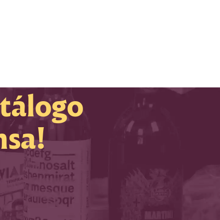
atálogo
nsa!