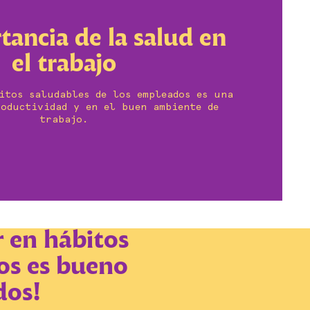
tancia de la salud en
el trabajo
itos saludables de los empleados es una
oductividad y en el buen ambiente de
trabajo.
r en hábitos
vos es bueno
dos!