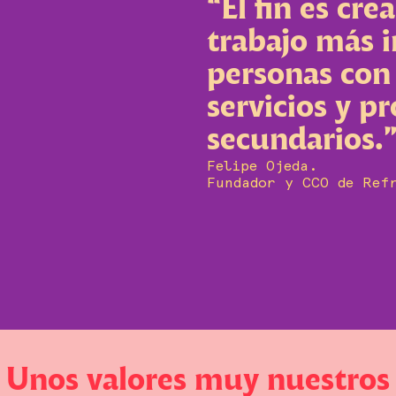
“La preocupa
alimentación
hecho más qu
vemos que se
año tras año”
Fernando Oriol.
Fundador y CEO de Ref
Unos valores muy nuestros