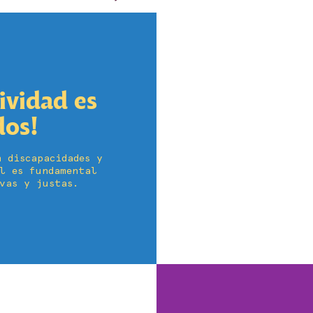
sividad es
dos!
 discapacidades y
l es fundamental
vas y justas.