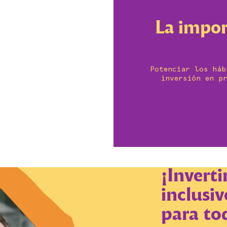
La impor
Potenciar los háb
inversión en pr
¡Inverti
inclusi
para to