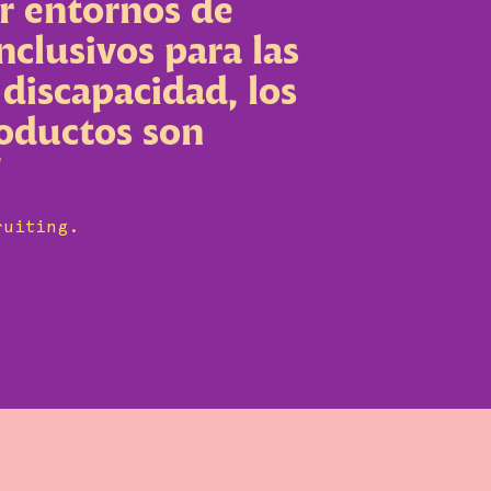
ción por la
 saludable no ha
e ir en aumento y
 está consolidando
ruiting.