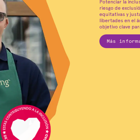
Potenciar la incl
riesgo de exclusi
equitativas y jus
libertades en el 
objetivo clave par
Más inform