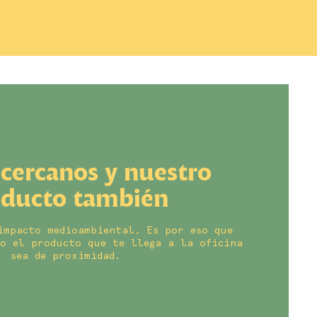
cercanos y nuestro
oducto también
impacto medioambiental, Es por eso que
o el producto que te llega a la oficina
sea de proximidad.