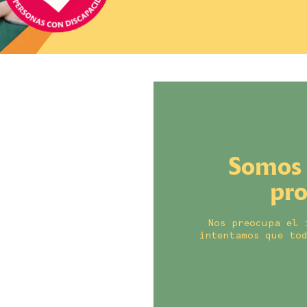
Somos 
pr
Nos preocupa el 
intentamos que tod