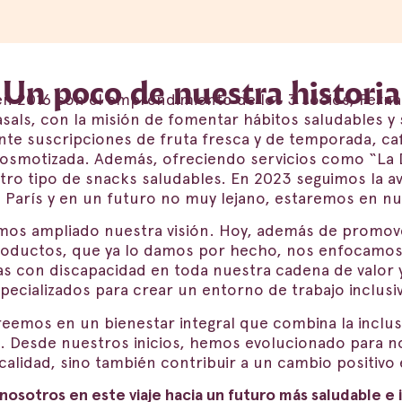
Un poco de nuestra historia
en 2016 con el emprendimiento de los 3 socios, Ferna
als, con la misión de fomentar hábitos saludables y 
te suscripciones de fruta fresca y de temporada, ca
a osmotizada. Además, ofreciendo servicios como “La
otro tipo de snacks saludables. En 2023 seguimos la a
París y en un futuro no muy lejano, estaremos en nu
mos ampliado nuestra visión. Hoy, además de promover
oductos, que ya lo damos por hecho, nos enfocamos 
as con discapacidad en toda nuestra cadena de valor
pecializados para crear un entorno de trabajo inclusiv
reemos en un bienestar integral que combina la inclusi
d. Desde nuestros inicios, hemos evolucionado para n
alidad, sino también contribuir a un cambio positivo 
nosotros en este viaje hacia un futuro más saludable e i