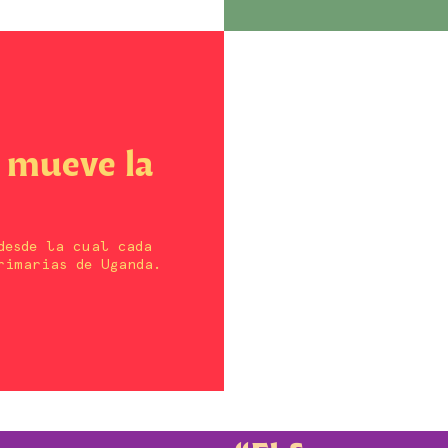
s mueve la
desde la cual cada
rimarias de Uganda.