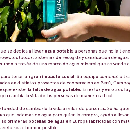
ue se dedica a llevar
agua potabl
e a personas que no la tien
royectos (pozos, sistemas de recogida y canalización de agua,
mundo a través de una marca de agua mineral que se vende e
y para tener un
gran impacto social
. Su equipo comenzó a trab
rados en distintos proyectos de cooperación en Perú, Camboy
e
que existe: la
falta de agua potable
. En estos y en otros l
mpia cambia la vida de las personas de manera radical.
rtunidad de cambiarle la vida a miles de personas. Se ha que
gua que, además de agua para quien la compra, ayuda a llevar
 las
primeras botellas de agua
en Europa fabricadas con
mat
aneta sea el menor posible.