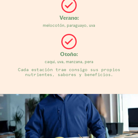
Verano:
melocotón, paraguayo, uva
Otoño:
caqui, uva, manzana, pera
Cada estación trae consigo sus propios
nutrientes, sabores y beneficios.