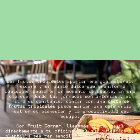
Las frutas tropicales aportan energía natural,
frescura y un punto dulce que transforma
cualquier pausa en un momento saludable. En una
empresa, donde las jornadas son intensas y el
ritmo es constante, contar con una
cesta de
frutas tropicales
puede marcar una diferencia
real en el bienestar y la productividad del
equipo.
Con
Fruit Corner
, llevamos fruta fresca
directamente a tu oficina para que cuidar de tu
plantilla sea tan sencillo como abrir una cesta