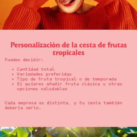
Personalización de la cesta de frutas
tropicales
Puedes decidir:
Cantidad total
Variedades preferidas
Tipo de fruta tropical o de temporada
Si quieres añadir fruta clásica u otras
opciones saludables
Cada empresa es distinta, y tu cesta también
debería serlo.