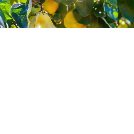
Proceso de pedido y suscripción
Hablas con nuestro equipo.
Diseñamos tu cesta tropical ideal.
Programamos la entrega.
Recibes fruta fresca sin preocuparte de
nada.
Así de simple.