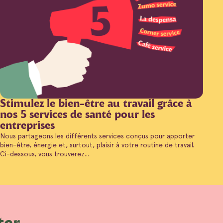
Stimulez le bien-être au travail grâce à
nos 5 services de santé pour les
entreprises
Nous partageons les différents services conçus pour apporter
bien-être, énergie et, surtout, plaisir à votre routine de travail.
Ci-dessous, vous trouverez...