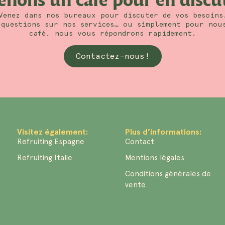
enons un café pour en discu
Venez dans nos bureaux pour discuter de vos besoins
questions sur nos services… ou simplement pour nou
café, nous vous répondrons rapidement.
Contactez-nous!
Visitez également:
Plus d’informations:
Refruiting Espagne
Contact
Refruiting Italie
Mentions légales
Conditions générales de
vente