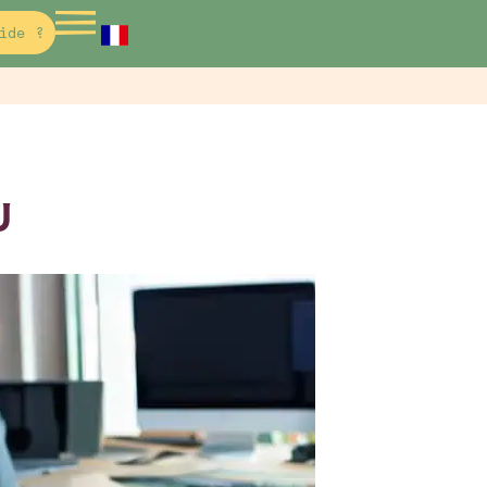
ide ?
U