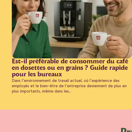
Est-il préférable de consommer du café
en dosettes ou en grains ? Guide rapide
pour les bureaux
Dans l'environnement de travail actuel, où l'expérience des
employés et le bien-être de l'entreprise deviennent de plus en
plus importants, même dans les...