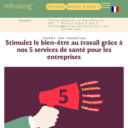
Extranet
Besoin d'aide ?
French
Accueil
Toutes
Stimulez Le Bien-Être Au
Les
Travail Grâce À Nos 5
Nouvelles
Services De Santé Pour Les
Entreprises
Toutes les nouvelles
Stimulez le bien-être au travail grâce à
nos 5 services de santé pour les
entreprises