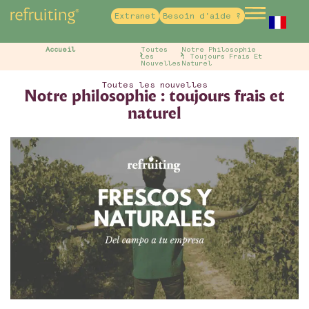
Extranet
Besoin d'aide ?
French
Accueil
Toutes
Notre Philosophie
Les
: Toujours Frais Et
Nouvelles
Naturel
Toutes les nouvelles
Notre philosophie : toujours frais et
naturel