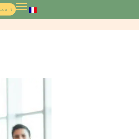
ide ?