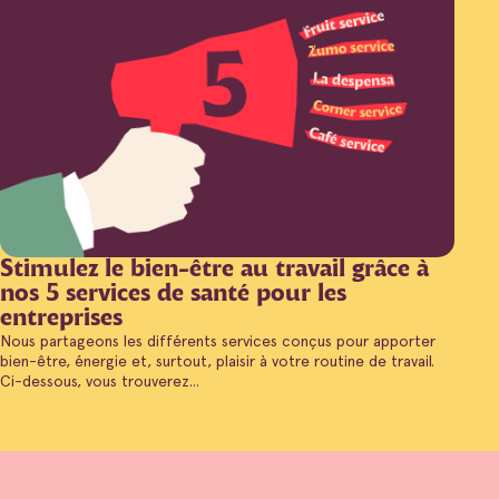
Stimulez le bien-être au travail grâce à
nos 5 services de santé pour les
entreprises
Nous partageons les différents services conçus pour apporter
bien-être, énergie et, surtout, plaisir à votre routine de travail.
Ci-dessous, vous trouverez...