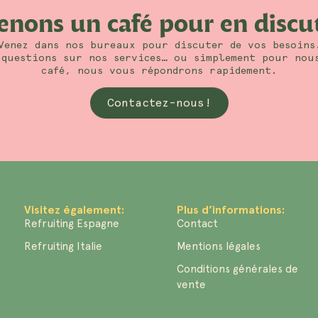
enons un café pour en discu
Venez dans nos bureaux pour discuter de vos besoins
questions sur nos services… ou simplement pour nou
café, nous vous répondrons rapidement.
Contactez-nous!
Visitez également:
Plus d’informations:
Refruiting Espagne
Contact
Refruiting Italie
Mentions légales
Conditions générales de
vente