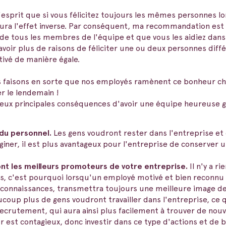
 l'esprit que si vous félicitez toujours les mêmes personnes l
aura l'effet inverse. Par conséquent, ma recommandation est
de tous les membres de l'équipe et que vous les aidiez dans
d'avoir plus de raisons de féliciter une ou deux personnes dif
ivé de manière égale.
s faisons en sorte que nos employés ramènent ce bonheur che
er le lendemain !
s deux principales conséquences d'avoir une équipe heureuse 
du personnel.
Les gens voudront rester dans l'entreprise et
ner, il est plus avantageux pour l'entreprise de conserver 
nt les meilleurs promoteurs de votre entreprise.
Il n'y a r
, c'est pourquoi lorsqu'un employé motivé et bien reconnu p
s connaissances, transmettra toujours une meilleure image de 
ucoup plus de gens voudront travailler dans l'entreprise, ce
ecrutement, qui aura ainsi plus facilement à trouver de nouv
 est contagieux, donc investir dans ce type d'actions et de