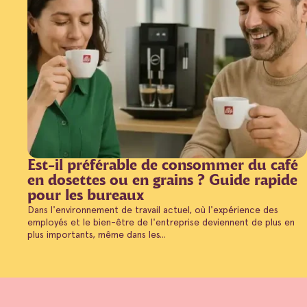
Est-il préférable de consommer du café
en dosettes ou en grains ? Guide rapide
pour les bureaux
Dans l'environnement de travail actuel, où l'expérience des
employés et le bien-être de l'entreprise deviennent de plus en
plus importants, même dans les...