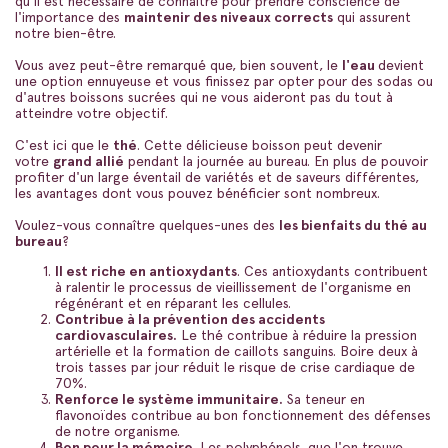
qu'il est nécessaire de connaître pour prendre conscience de
l'importance des
maintenir des niveaux corrects
qui assurent
notre bien-être.
Vous avez peut-être remarqué que, bien souvent, le
l'eau
devient
une option ennuyeuse et vous finissez par opter pour des sodas ou
d'autres boissons sucrées qui ne vous aideront pas du tout à
atteindre votre objectif.
C'est ici que le
thé
. Cette délicieuse boisson peut devenir
votre
grand allié
pendant la journée au bureau. En plus de pouvoir
profiter d'un large éventail de variétés et de saveurs différentes,
les avantages dont vous pouvez bénéficier sont nombreux.
Voulez-vous connaître quelques-unes des
les bienfaits du thé au
bureau
?
Il est riche en antioxydants
. Ces antioxydants contribuent
à ralentir le processus de vieillissement de l'organisme en
régénérant et en réparant les cellules.
Contribue à la prévention des accidents
cardiovasculaires.
Le thé contribue à réduire la pression
artérielle et la formation de caillots sanguins. Boire deux à
trois tasses par jour réduit le risque de crise cardiaque de
70%.
Renforce le système immunitaire.
Sa teneur en
flavonoïdes contribue au bon fonctionnement des défenses
de notre organisme.
Bon pour la mémoire
. Les polyphénols, que l'on trouve