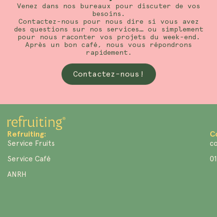
Venez dans nos bureaux pour discuter de vos
besoins.
Contactez-nous pour nous dire si vous avez
des questions sur nos services… ou simplement
pour nous raconter vos projets du week-end.
Après un bon café, nous vous répondrons
rapidement.
Contactez-nous!
Refruiting:
C
Service Fruits
co
Service Café
01
ANRH