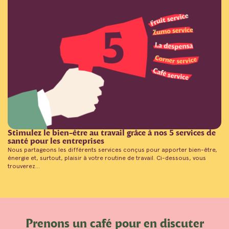
Stimulez le bien-être au travail grâce à nos 5 services de
santé pour les entreprises
Nous partageons les différents services conçus pour apporter bien-être,
énergie et, surtout, plaisir à votre routine de travail. Ci-dessous, vous
trouverez...
Prenons un café pour en discuter