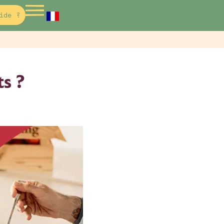
ide ?
ts ?