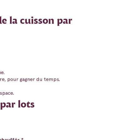
de la cuisson par
ne.
ère, pour gagner du temps.
espace.
par lots
chauffés ?