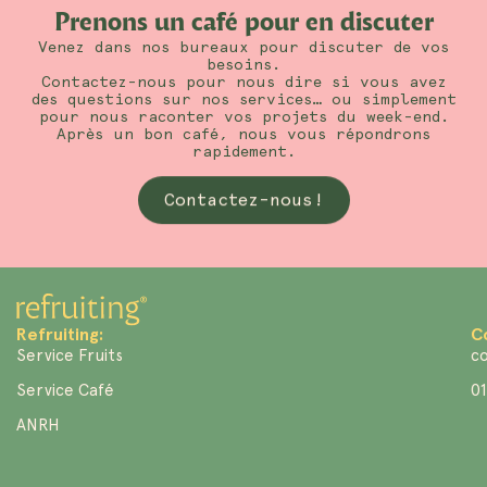
Prenons un café pour en discuter
Venez dans nos bureaux pour discuter de vos
besoins.
Contactez-nous pour nous dire si vous avez
des questions sur nos services… ou simplement
pour nous raconter vos projets du week-end.
Après un bon café, nous vous répondrons
rapidement.
Contactez-nous!
Refruiting:
C
Service Fruits
co
Service Café
01
ANRH