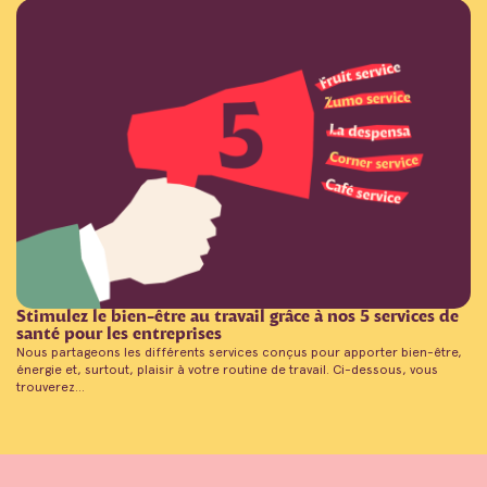
Stimulez le bien-être au travail grâce à nos 5 services de
santé pour les entreprises
Nous partageons les différents services conçus pour apporter bien-être,
énergie et, surtout, plaisir à votre routine de travail. Ci-dessous, vous
trouverez...