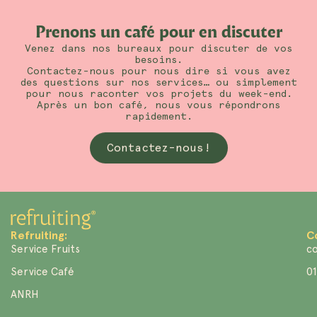
Prenons un café pour en discuter
Venez dans nos bureaux pour discuter de vos
besoins.
Contactez-nous pour nous dire si vous avez
des questions sur nos services… ou simplement
pour nous raconter vos projets du week-end.
Après un bon café, nous vous répondrons
rapidement.
Contactez-nous!
Refruiting:
C
Service Fruits
co
Service Café
01
ANRH