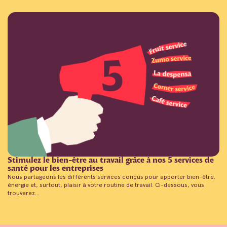
Stimulez le bien-être au travail grâce à nos 5 services de
santé pour les entreprises
Nous partageons les différents services conçus pour apporter bien-être,
énergie et, surtout, plaisir à votre routine de travail. Ci-dessous, vous
trouverez...