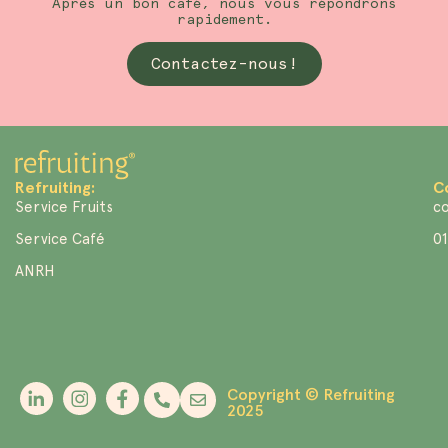
Après un bon café, nous vous répondrons
rapidement.
Contactez-nous!
Refruiting:
C
Service Fruits
co
Service Café
01
ANRH
Copyright © Refruiting
2025