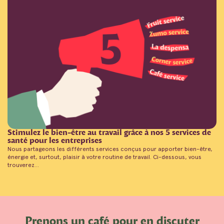
Stimulez le bien-être au travail grâce à nos 5 services de
santé pour les entreprises
Nous partageons les différents services conçus pour apporter bien-être,
énergie et, surtout, plaisir à votre routine de travail. Ci-dessous, vous
trouverez...
Prenons un café pour en discuter