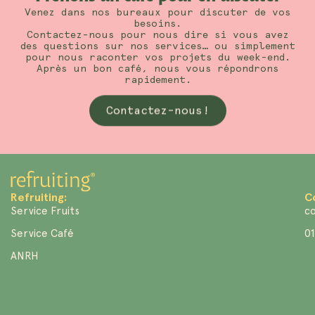
Venez dans nos bureaux pour discuter de vos
besoins.
Contactez-nous pour nous dire si vous avez
des questions sur nos services… ou simplement
pour nous raconter vos projets du week-end.
Après un bon café, nous vous répondrons
rapidement.
Contactez-nous!
Refruiting:
C
Service Fruits
co
Service Café
01
ANRH