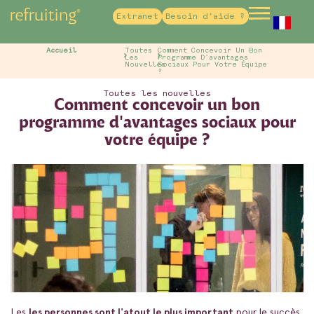
Extranet
Besoin d'aide ?
French
Accueil
Toutes
Comment Concevoir Un Bon
Les
Programme D'avantages
Nouvelles
Sociaux Pour Votre Équipe
?
Toutes les nouvelles
Comment concevoir un bon
programme d'avantages sociaux pour
votre équipe ?
Les
les personnes sont l'atout le plus important
pour le succès