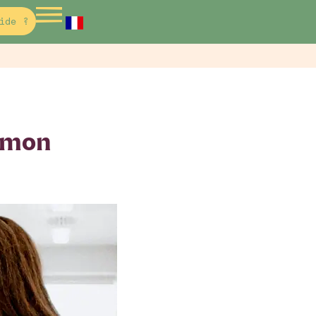
ide ?
s mon