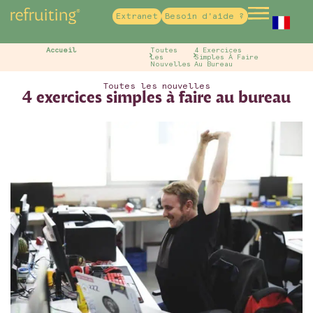
Extranet
Besoin d'aide ?
French
Accueil
Toutes
4 Exercices
Les
Simples À Faire
Nouvelles
Au Bureau
Toutes les nouvelles
4 exercices simples à faire au bureau