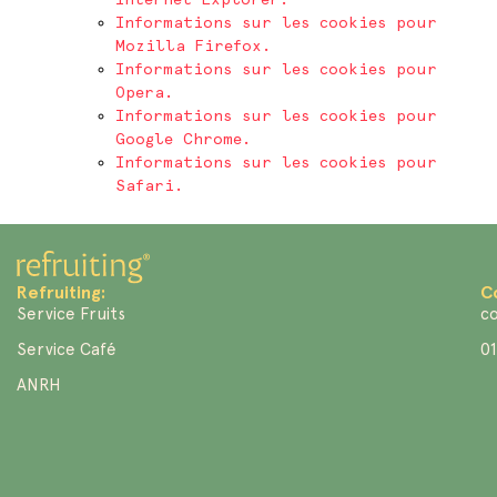
Informations sur les cookies pour
Mozilla Firefox.
Informations sur les cookies pour
Opera.
Informations sur les cookies pour
Google Chrome.
Informations sur les cookies pour
Safari.
Refruiting:
C
Service Fruits
co
Service Café
01
ANRH