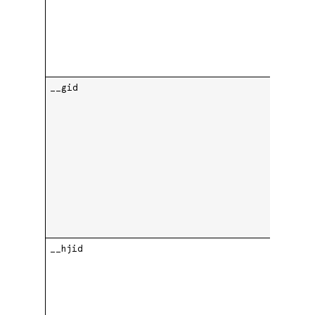
__gid
G
__hjid
.