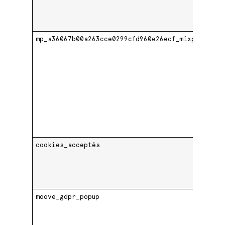
mp_a36067b00a263cce0299cfd960e26ecf_mixpanel
.
cookies_acceptés
.
moove_gdpr_popup
.